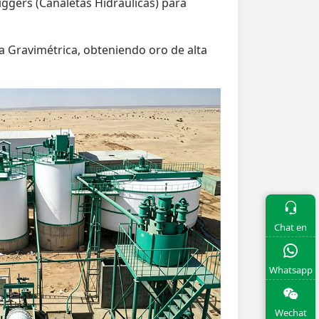
iggers (Canaletas Hidráulicas) para
 Gravimétrica, obteniendo oro de alta
Chat en
Whatsapp
Wechat