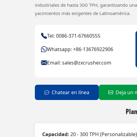
industriales de hasta 300 TPH, garantizando una 
yacimientos más exigentes de Latinoamérica.
Tel: 0086-371-67660555
Whatsapp: +86-13676922906
Email:
sales@zxcrusher.com
Chatear en línea
Deja un 
Plan
Capacidad:
20 - 300 TPH (Personalizable)