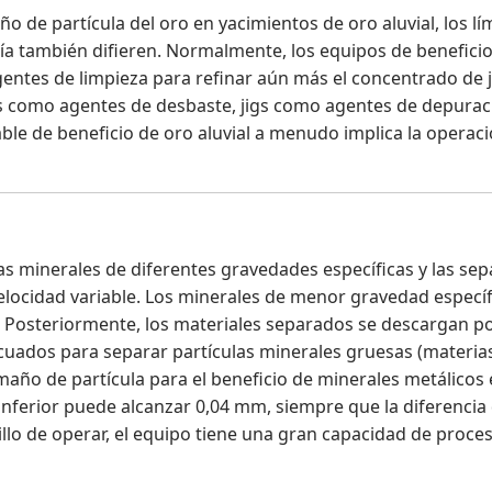
ño de partícula del oro en yacimientos de oro aluvial, los l
ía también difieren. Normalmente, los equipos de beneficio 
entes de limpieza para refinar aún más el concentrado de 
usas como agentes de desbaste, jigs como agentes de depura
able de beneficio de oro aluvial a menudo implica la opera
as minerales de diferentes gravedades específicas y las se
velocidad variable. Los minerales de menor gravedad específi
or. Posteriormente, los materiales separados se descargan 
cuados para separar partículas minerales gruesas (materia
maño de partícula para el beneficio de minerales metálicos 
e inferior puede alcanzar 0,04 mm, siempre que la diferencia
cillo de operar, el equipo tiene una gran capacidad de proce