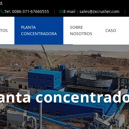
d.
Tel: 0086-371-67660555
|
E-mail：
sales@zxcrusher.com
|
PLANTA
SOBRE
TOS
CASO
CONCENTRADORA
NOSOTROS
anta concentrad