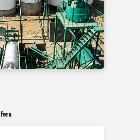
ífera